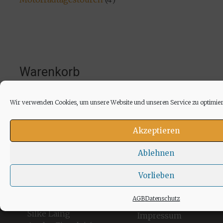
Produkte
Warenkorb
Es befinden sich keine Produkte im
Wir verwenden Cookies, um unsere Website und unseren Service zu optimier
Warenkorb.
Akzeptieren
Ablehnen
Vorlieben
V-TWIN-TOURS
Richtlinien
Socia
Medi
AGB
Datenschutz
Silke Laing
Impressum