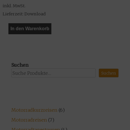
inkl. MwSt.
Lieferzeit:
Download
In den Warenkorb
Suchen
Suchen
6
Motorradkurzreisen
6
Produkte
7
Motorradreisen
7
Produkte
4
Motorradtagestouren
4