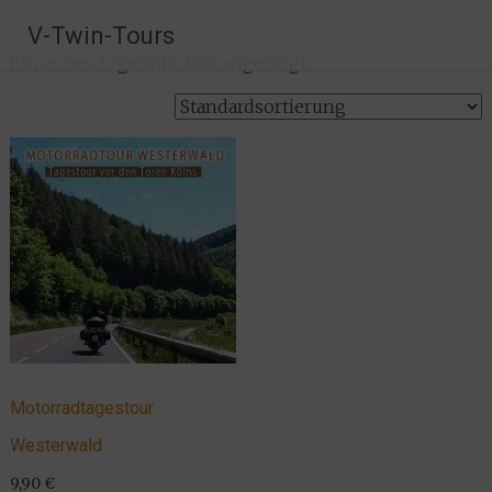
Zum
V-Twin-Tours
Inhalt
Einzelnes Ergebnis wird angezeigt
springen
Motorradtagestour
Westerwald
9,90
€