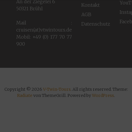
An der Ziegelei 6
YouT
Kontakt
50321 Brühl
Inst
AGB
Face
Mail :
Datenschutz
cruisen(at)vtwintours.de
Mobil: +49 (0) 177 70 77
900
Copyright © 2026
V-Twin-Tours
. All rights reserved. Theme:
Radiate
von ThemeGrill. Powered by
WordPress
.